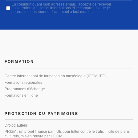
En communiquant mon adresse email, j'accepte de recevoir
nos derniers articles et informations et je comprends que je
pourrai me désabonner facilement à tout moment
FORMATION
Centre international de formation en muséologie (ICOM-ITC)
Formations régionales
Programmes d’échange
Formations en ligne
PROTECTION DU PATRIMOINE
Droit d’auteur
PRISM : un projet financé par l’UE pour lutter contre le trafic illicite de biens
culturels, mis en œuvre par l’ICOM