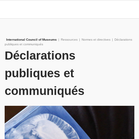
International Council of Museums
|
Ressources
|
Normes et directives
|
Déclarations
publiques et communiqués
Déclarations
publiques et
communiqués