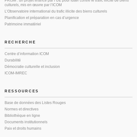
PRISM : un projet financé par l’UE pour lutter contre le trafic illicite de biens
culturels, mis en œuvre par l’ICOM
L’Observatoire international du trafic illicite des biens culturels
Planification et préparation en cas d’urgence
Patrimoine immatériel
RECHERCHE
Centre d’information ICOM
Durabilité
Démocratie culturelle et inclusion
ICOM-IMREC
RESSOURCES
Base de données des Listes Rouges
Normes et directives
Bibliothèque en ligne
Documents institutionnels
Paix et droits humains