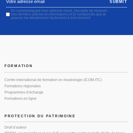
SUBMIT
En communiquant mon adresse email, j'accepte de recevoir
nos derniers articles et informations et je comprends que je
pourrai me désabonner facilement à tout moment
FORMATION
Centre international de formation en muséologie (ICOM-ITC)
Formations régionales
Programmes d’échange
Formations en ligne
PROTECTION DU PATRIMOINE
Droit d’auteur