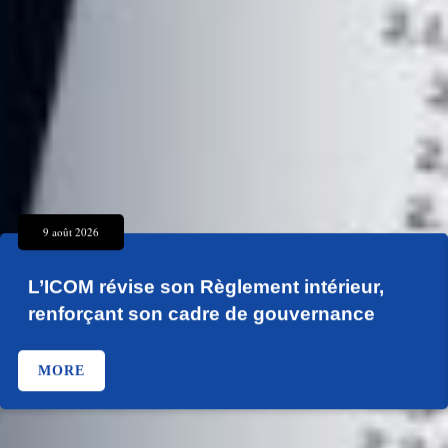
9 août 2026
L’ICOM révise son Règlement intérieur,
renforçant son cadre de gouvernance
MORE