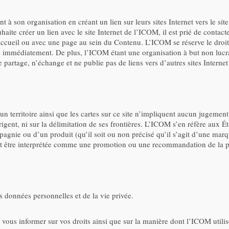
nt à son organisation en créant un lien sur leurs sites Internet vers le si
uhaite créer un lien avec le site Internet de l’ICOM, il est prié de conta
’accueil ou avec une page au sein du Contenu. L’ICOM se réserve le droit d
 immédiatement. De plus, l’ICOM étant une organisation à but non lucrati
artage, n’échange et ne publie pas de liens vers d’autres sites Internet q
n territoire ainsi que les cartes sur ce site n’impliquent aucun jugement
le dirigent, ni sur la délimitation de ses frontières. L’ICOM s’en réfère a
gnie ou d’un produit (qu’il soit ou non précisé qu’il s’agit d’une marq
 peut être interprétée comme une promotion ou une recommandation de la 
s données personnelles et de la vie privée.
 et vous informer sur vos droits ainsi que sur la manière dont l’ICOM util