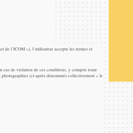
t de l’ICOM »), l’utilisateur accepte les termes et
en cas de violation de ces conditions, y compris toute
ou photographies (ci-après dénommés collectivement « le