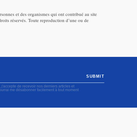
ersonnes et des organismes qui ont contribué au site
 droits réservés. Toute reproduction d’une ou de
SUBMIT
accepte de recevoir nos derniers articles et
pourrai me désabonner facilement à tout moment