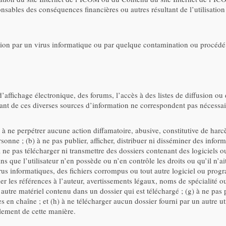
onsables des conséquences financières ou autres résultant de l’utilisati
on par un virus informatique ou par quelque contamination ou procédé qu
’affichage électronique, des forums, l’accès à des listes de diffusion ou
nant de ces diverses sources d’information ne correspondent pas nécess
 (a) à ne perpétrer aucune action diffamatoire, abusive, constitutive de h
rsonne ; (b) à ne pas publier, afficher, distribuer ni disséminer des info
à ne pas télécharger ni transmettre des dossiers contenant des logiciels o
ins que l’utilisateur n’en possède ou n’en contrôle les droits ou qu’il n’ai
irus informatiques, des fichiers corrompus ou tout autre logiciel ou pr
r les références à l’auteur, avertissements légaux, noms de spécialité ou 
ut autre matériel contenu dans un dossier qui est téléchargé ; (g) à ne pas
 en chaîne ; et (h) à ne télécharger aucun dossier fourni par un autre utili
alement de cette manière.