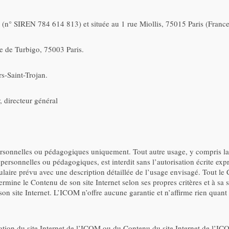
e (n° SIREN 784 614 813) et située au 1 rue Miollis, 75015 Paris (France
ue de Turbigo, 75003 Paris.
s-Saint-Trojan.
, directeur général
 personnelles ou pédagogiques uniquement. Tout autre usage, y compris la
e personnelles ou pédagogiques, est interdit sans l’autorisation écrite 
mulaire prévu avec une description détaillée de l’usage envisagé. Tout le
termine le Contenu de son site Internet selon ses propres critères et à sa
n site Internet. L’ICOM n’offre aucune garantie et n’affirme rien quant à
isation du site Internet de l’ICOM ou du Contenu du site Internet de l’