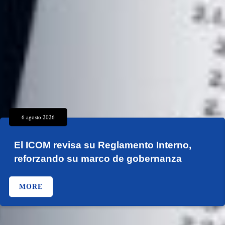
6 agosto 2026
El ICOM revisa su Reglamento Interno,
reforzando su marco de gobernanza
MORE