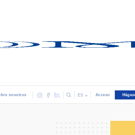
bre nosotros
Acceso
Hágas
ES