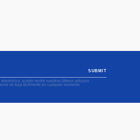
SUBMIT
electrónico, acepto recibir nuestros últimos artículos
darme de baja fácilmente en cualquier momento