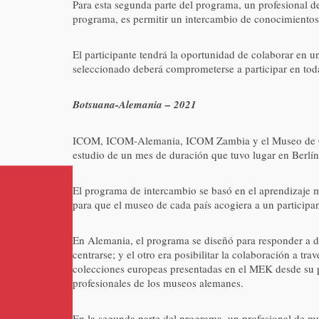
Para esta segunda parte del programa, un profesional d
programa, es permitir un intercambio de conocimientos
El participante tendrá la oportunidad de colaborar en 
seleccionado deberá comprometerse a participar en toda
Botsuana-Alemania – 2021
ICOM, ICOM-Alemania, ICOM Zambia y el Museo de Cult
estudio de un mes de duración que tuvo lugar en Berlí
El programa de intercambio se basó en el aprendizaje mu
para que el museo de cada país acogiera a un participan
En Alemania, el programa se diseñó para responder a dos
centrarse; y el otro era posibilitar la colaboración a tr
colecciones europeas presentadas en el MEK desde su pe
profesionales de los museos alemanes.
En la segunda parte del programa, un profesional de 