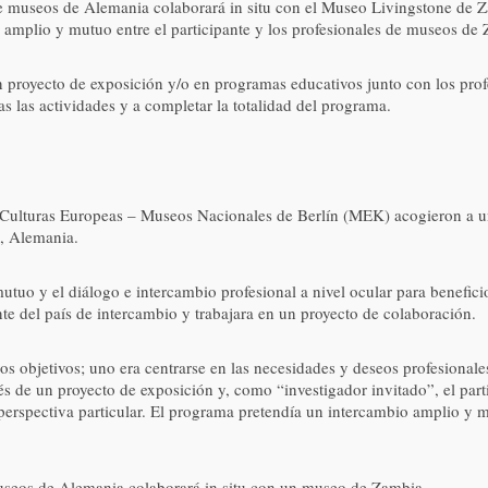
e museos de Alemania colaborará in situ con el Museo Livingstone de Zam
 amplio y mutuo entre el participante y los profesionales de museos de
un proyecto de exposición y/o en programas educativos junto con los pro
s las actividades y a completar la totalidad del programa.
uras Europeas – Museos Nacionales de Berlín (MEK) acogieron a un p
n, Alemania.
tuo y el diálogo e intercambio profesional a nivel ocular para benefici
te del país de intercambio y trabajara en un proyecto de colaboración.
 objetivos; uno era centrarse en las necesidades y deseos profesionales
avés de un proyecto de exposición y, como “investigador invitado”, el part
rspectiva particular. El programa pretendía un intercambio amplio y mu
museos de Alemania colaborará in situ con un museo de Zambia.