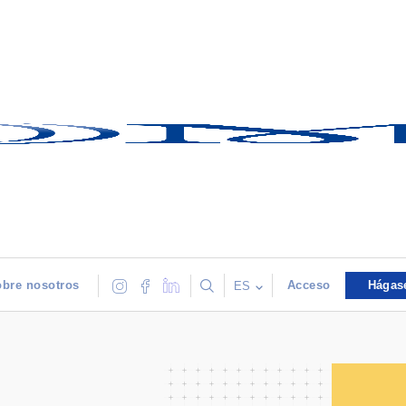
bre nosotros
Acceso
Hágas
ES