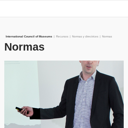
International Council of Museums
|
Recursos
|
Normas y directrices
|
Normas
Normas