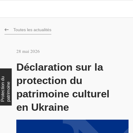
Toutes les actualités
28 mai 2026
Déclaration sur la
protection du
P
r
o
t
e
c
t
i
o
d
u
p
a
t
r
i
m
o
i
n
n
e
patrimoine culturel
en Ukraine