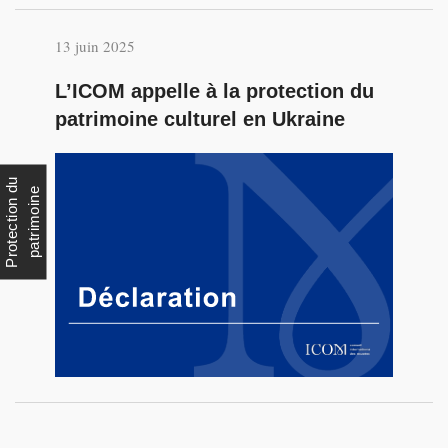
13 juin 2025
L’ICOM appelle à la protection du
patrimoine culturel en Ukraine
P
r
o
t
e
c
t
i
o
n
u
p
a
t
r
i
m
o
i
n
d
e