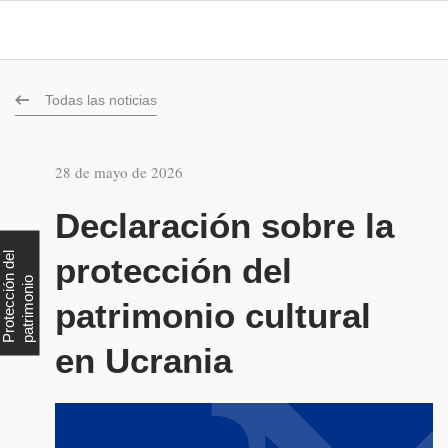
Todas las noticias
28 de mayo de 2026
Declaración sobre la
P
r
o
t
e
c
c
i
ó
d
e
l
p
a
t
r
i
m
o
n
i
protección del
n
o
patrimonio cultural
en Ucrania