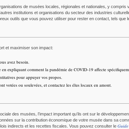
anisations de musées locales, régionales et nationales, y compris 
utres institutions et organisations du secteur des industries culturell
breux outils que vous pouvez utiliser pour rester en contact, tels q
ort et maximiser son impact:
vous avez besoin.
ge en expliquant comment la pandémie de COVID-19 affecte spécifiquem
ntitatives pour appuyer vos propos.
ont votées ou soulevées, et contactez les élus locaux en amont.
sociale des musées, l’impact important qu’ils ont sur le développemen
s données sur la contribution économique de votre musée dans sa co
Guide
indirects et les recettes fiscales. Vous pouvez consulter le