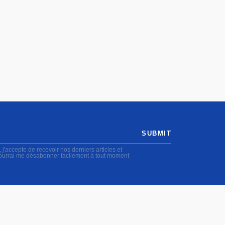
SUBMIT
accepte de recevoir nos derniers articles et
pourrai me désabonner facilement à tout moment