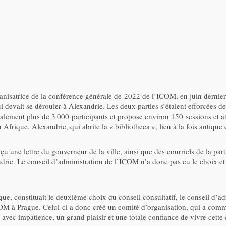
 organisatrice de la conférence générale de 2022 de l’ICOM, en juin derni
devait se dérouler à Alexandrie. Les deux parties s’étaient efforcées de 
alement plus de 3 000 participants et propose environ 150 sessions et a
n Afrique. Alexandrie, qui abrite la « bibliotheca », lieu à la fois antiq
 une lettre du gouverneur de la ville, ainsi que des courriels de la par
drie. Le conseil d’administration de l’ICOM n’a donc pas eu le choix et a
ue, constituait le deuxième choix du conseil consultatif, le conseil d’
M à Prague. Celui-ci a donc créé un comité d’organisation, qui a comme
d avec impatience, un grand plaisir et une totale confiance de vivre cett