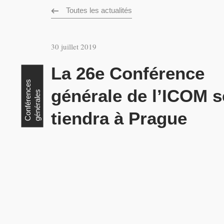
Toutes les actualités
30 juillet 2019
La 26e Conférence
C
o
n
f
é
r
e
n
c
e
s
g
é
n
é
r
a
l
e
générale de l’ICOM s
s
tiendra à Prague