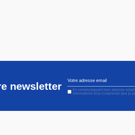
e newsletter
En communiquant mon adresse email, j'
informations et je comprends que je 