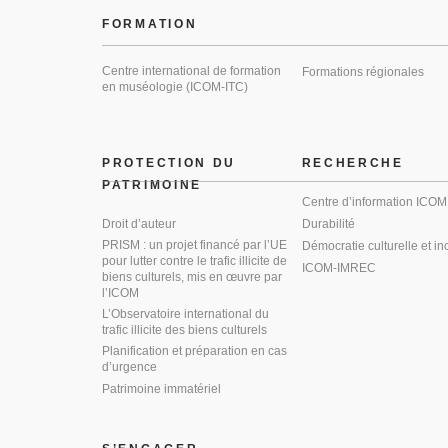
FORMATION
Centre international de formation
Formations régionales
en muséologie (ICOM-ITC)
PROTECTION DU
RECHERCHE
PATRIMOINE
Centre d’information ICOM
Droit d’auteur
Durabilité
PRISM : un projet financé par l’UE
Démocratie culturelle et in
pour lutter contre le trafic illicite de
ICOM-IMREC
biens culturels, mis en œuvre par
l’ICOM
L’Observatoire international du
trafic illicite des biens culturels
Planification et préparation en cas
d’urgence
Patrimoine immatériel