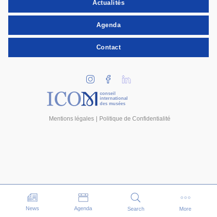
Actualités
Agenda
Contact
conseil
international
des musées
Mentions légales
Politique de Confidentialité
Evénements
News
Agenda
Search
More