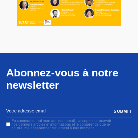
Abonnez-vous à notre
newsletter
SUBMIT
En communiquant mon adresse email, j'accepte de recevoir
nos derniers articles et informations et je comprends que je
pourrai me désabonner facilement à tout moment