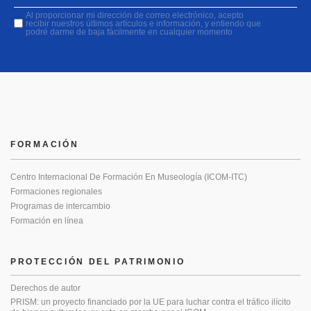
Al proporcionar mi dirección de correo electrónico, acepto
recibir nuestros últimos artículos e información, y entiendo que
podré darme de baja fácilmente en cualquier momento
FORMACIÓN
Centro Internacional De Formación En Museología (ICOM-ITC)
Formaciones regionales
Programas de intercambio
Formación en línea
PROTECCIÓN DEL PATRIMONIO
Derechos de autor
PRISM: un proyecto financiado por la UE para luchar contra el tráfico ilícito