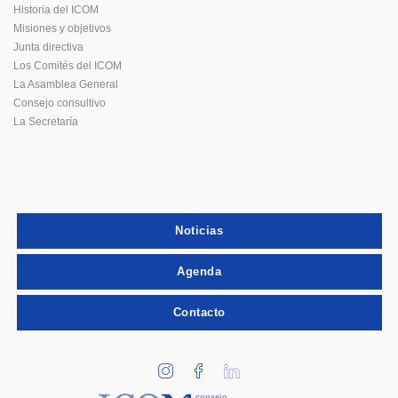
Historia del ICOM
Misiones y objetivos
Junta directiva
Los Comités del ICOM
La Asamblea General
Consejo consultivo
La Secretaría
Noticias
Agenda
Contacto
consejo