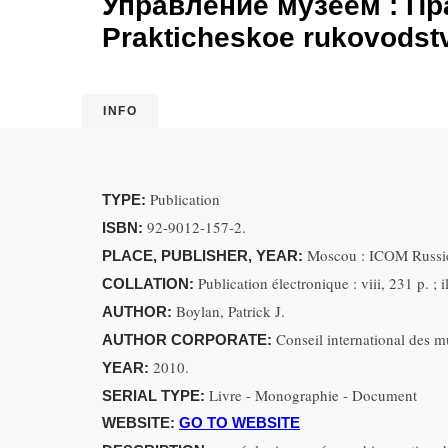
Управление музеем : Пр
Prakticheskoe rukovodstv
INFO
Publication
TYPE:
92-9012-157-2.
ISBN:
Moscou : ICOM Russie
PLACE, PUBLISHER, YEAR:
Publication électronique : viii, 231 p. ; i
COLLATION:
Boylan, Patrick J.
AUTHOR:
Conseil international des 
AUTHOR CORPORATE:
2010.
YEAR:
Livre - Monographie - Document
SERIAL TYPE:
WEBSITE:
GO TO WEBSITE