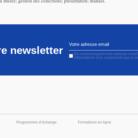
 musée; gestion des collections; présentation; manuel.
e newsletter
En communiquant mon adresse email, j'
informations et je comprends que je 
Programmes d’échange
Formations en ligne