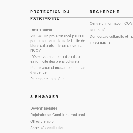
PROTECTION DU
RECHERCHE
PATRIMOINE
Centre d’information ICOM
Droit d’auteur
Durabilité
PRISM : un projet financé par l’UE
Démocratie culturelle et in
pour lutter contre le trafic illicite de
ICOM-IMREC
biens culturels, mis en œuvre par
l’ICOM
L’Observatoire international du
trafic illicite des biens culturels
Planification et préparation en cas
d’urgence
Patrimoine immatériel
S’ENGAGER
Devenir membre
Rejoindre un Comité international
Offres d’emploi
Appels à contribution