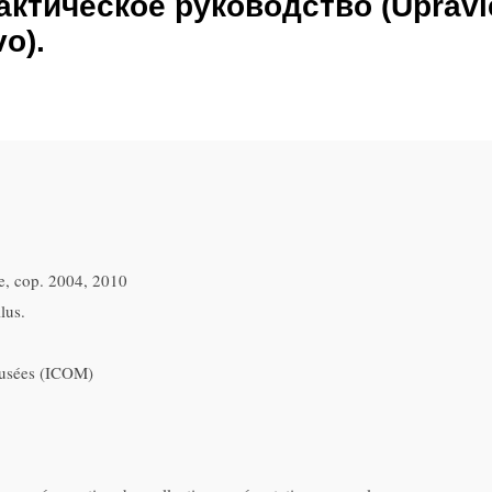
актическое руководство (Upravl
o).
, cop. 2004, 2010
llus.
musées (ICOM)