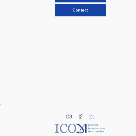
Contact
conseil
international
des musées