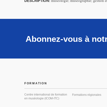
muséologie; muséographie; gestion du
DESCRIPTION:
Abonnez-vous à notr
FORMATION
Centre international de formation
Formations régionales
en muséologie (ICOM-ITC)