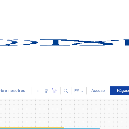
bre nosotros
Acceso
Hágas
ES