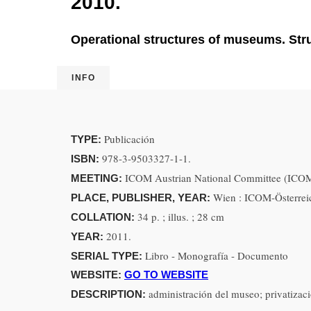
2010.
Operational structures of museums. Str
INFO
Publicación
TYPE:
978-3-9503327-1-1.
ISBN:
ICOM Austrian National Committee (ICOM-
MEETING:
Wien : ICOM-Österrei
PLACE, PUBLISHER, YEAR:
34 p. ; illus. ; 28 cm
COLLATION:
2011.
YEAR:
Libro - Monografía - Documento
SERIAL TYPE:
WEBSITE:
GO TO WEBSITE
administración del museo; privatizac
DESCRIPTION: