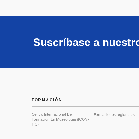
Suscríbase a nuestr
FORMACIÓN
Centro Internacional De
Formaciones regionales
Formación En Museología (ICOM-
ITC)