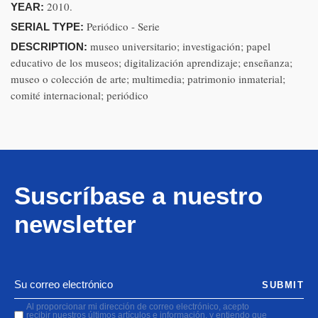
2010.
YEAR:
Periódico - Serie
SERIAL TYPE:
museo universitario; investigación; papel
DESCRIPTION:
educativo de los museos; digitalización aprendizaje; enseñanza;
museo o colección de arte; multimedia; patrimonio inmaterial;
comité internacional; periódico
Suscríbase a nuestro
newsletter
SUBMIT
Al proporcionar mi dirección de correo electrónico, acepto
recibir nuestros últimos artículos e información, y entiendo que