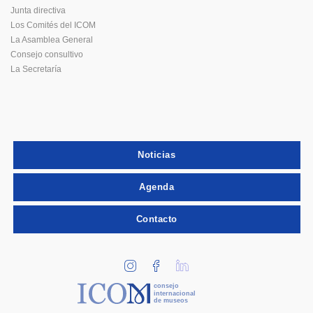
Junta directiva
Los Comités del ICOM
La Asamblea General
Consejo consultivo
La Secretaría
Noticias
Agenda
Contacto
consejo
internacional
de museos