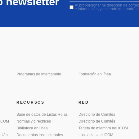
o newsletter
Al proporcionar mi dirección de correo 
e información, y entiendo que podré 
Programas de intercambio
Formación en línea
RECURSOS
RED
Base de datos de Listas Rojas
Directorio de Comités
 ICOM
Normas y directrices
Directorio de Comités
Biblioteca en línea
Tarjeta de miembro del ICOM
usión
Documentos institucionales
Los socios del ICOM