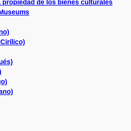
a propiedad de los bienes culturales
y Museums
no)
irílico)
ués)
)
go)
ano)