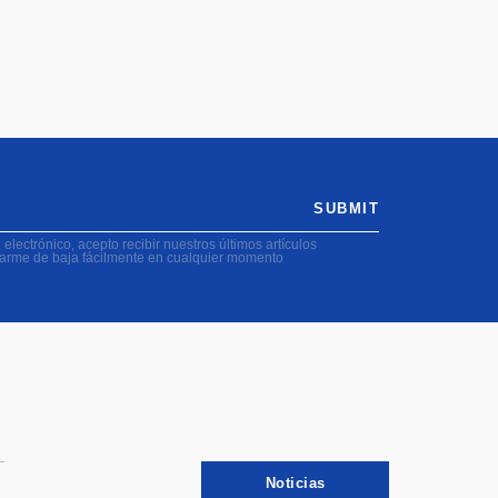
SUBMIT
electrónico, acepto recibir nuestros últimos artículos
darme de baja fácilmente en cualquier momento
Noticias