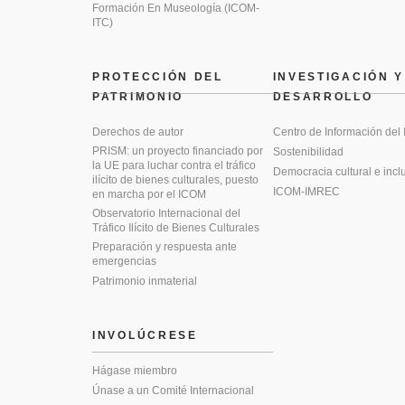
Formación En Museología (ICOM-
ITC)
PROTECCIÓN DEL
INVESTIGACIÓN Y
PATRIMONIO
DESARROLLO
Derechos de autor
Centro de Información del
PRISM: un proyecto financiado por
Sostenibilidad
la UE para luchar contra el tráfico
Democracia cultural e incl
ilícito de bienes culturales, puesto
ICOM-IMREC
en marcha por el ICOM
Observatorio Internacional del
Tráfico Ilícito de Bienes Culturales
Preparación y respuesta ante
emergencias
Patrimonio inmaterial
INVOLÚCRESE
Hágase miembro
Únase a un Comité Internacional