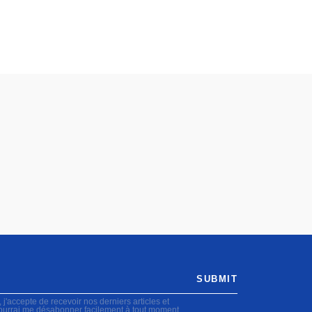
SUBMIT
accepte de recevoir nos derniers articles et
pourrai me désabonner facilement à tout moment