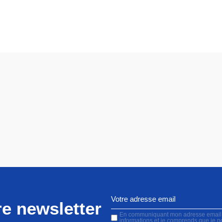
e newsletter
En communiquant mon adresse email, j'
informations et je comprends que je 