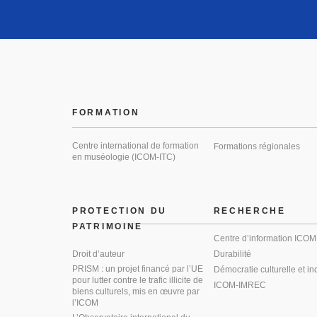
FORMATION
Centre international de formation
Formations régionales
en muséologie (ICOM-ITC)
PROTECTION DU
RECHERCHE
PATRIMOINE
Centre d’information ICOM
Droit d’auteur
Durabilité
PRISM : un projet financé par l’UE
Démocratie culturelle et in
pour lutter contre le trafic illicite de
ICOM-IMREC
biens culturels, mis en œuvre par
l’ICOM