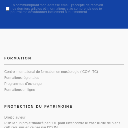
En communiquant mon adresse email, j'accepte de recevoir
nos derniers articles et informations et je comprends que je
pourrai me désabonner facilement à tout moment
FORMATION
Centre international de formation en muséologie (ICOM-ITC)
Formations régionales
Programmes d’échange
Formations en ligne
PROTECTION DU PATRIMOINE
Droit d’auteur
PRISM : un projet financé par l’UE pour lutter contre le trafic illicite de biens
culturels, mis en œuvre par l’ICOM