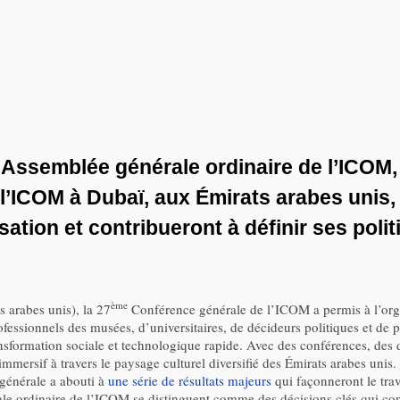
ssemblée générale ordinaire de l’ICOM, q
’ICOM à Dubaï, aux Émirats arabes unis, 
sation et contribueront à définir ses poli
ème
arabes unis), la 27
Conférence générale de l’ICOM a permis à l’organ
fessionnels des musées, d’universitaires, de décideurs politiques et de
nsformation sociale et technologique rapide. Avec des conférences, des dé
 immersif à travers le paysage culturel diversifié des Émirats arabes uni
 générale a abouti à
une série de résultats majeurs
qui façonneront le tra
e ordinaire de l’ICOM se distinguent comme des décisions clés qui cont