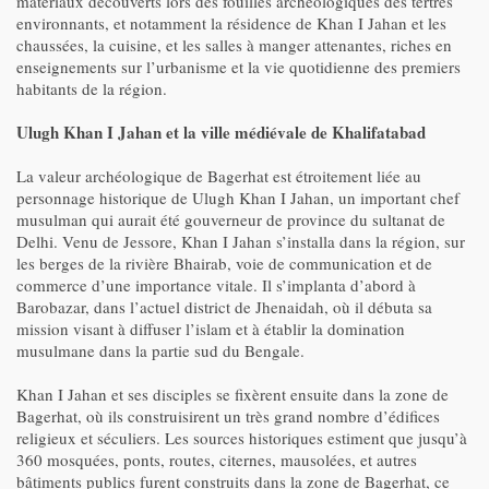
matériaux découverts lors des fouilles archéologiques des tertres
environnants, et notamment la résidence de Khan I Jahan et les
chaussées, la cuisine, et les salles à manger attenantes, riches en
enseignements sur l’urbanisme et la vie quotidienne des premiers
habitants de la région.
Ulugh Khan I Jahan et la ville médiévale de Khalifatabad
La valeur archéologique de Bagerhat est étroitement liée au
personnage historique de Ulugh Khan I Jahan, un important chef
musulman qui aurait été gouverneur de province du sultanat de
Delhi. Venu de Jessore, Khan I Jahan s’installa dans la région, sur
les berges de la rivière Bhairab, voie de communication et de
commerce d’une importance vitale. Il s’implanta d’abord à
Barobazar, dans l’actuel district de Jhenaidah, où il débuta sa
mission visant à diffuser l’islam et à établir la domination
musulmane dans la partie sud du Bengale.
Khan I Jahan et ses disciples se fixèrent ensuite dans la zone de
Bagerhat, où ils construisirent un très grand nombre d’édifices
religieux et séculiers. Les sources historiques estiment que jusqu’à
360 mosquées, ponts, routes, citernes, mausolées, et autres
bâtiments publics furent construits dans la zone de Bagerhat, ce