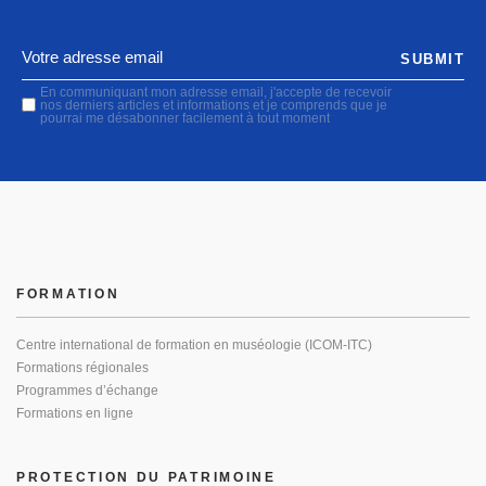
SUBMIT
En communiquant mon adresse email, j'accepte de recevoir
nos derniers articles et informations et je comprends que je
pourrai me désabonner facilement à tout moment
FORMATION
Centre international de formation en muséologie (ICOM-ITC)
Formations régionales
Programmes d’échange
Formations en ligne
PROTECTION DU PATRIMOINE