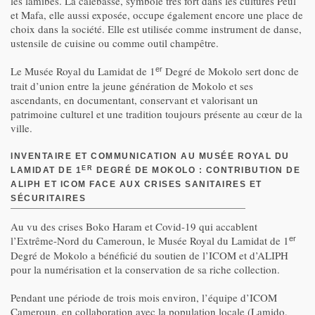
les lamibés. La calebasse, symbole très fort dans les cultures Peul
et Mafa, elle aussi exposée, occupe également encore une place de
choix dans la société. Elle est utilisée comme instrument de danse,
ustensile de cuisine ou comme outil champêtre.
Le Musée Royal du Lamidat de 1
Degré de Mokolo sert donc de
er
trait d’union entre la jeune génération de Mokolo et ses
ascendants, en documentant, conservant et valorisant un
patrimoine culturel et une tradition toujours présente au cœur de la
ville.
INVENTAIRE ET COMMUNICATION AU MUSÉE ROYAL DU
ER
LAMIDAT DE 1
DEGRÉ DE MOKOLO : CONTRIBUTION DE
ALIPH ET ICOM FACE AUX CRISES SANITAIRES ET
SÉCURITAIRES
Au vu des crises Boko Haram et Covid-19 qui accablent
l’Extrême-Nord du Cameroun, le Musée Royal du Lamidat de 1
er
Degré de Mokolo a bénéficié du soutien de l’ICOM et d’ALIPH
pour la numérisation et la conservation de sa riche collection.
Pendant une période de trois mois environ, l’équipe d’ICOM
Cameroun, en collaboration avec la population locale (Lamido,