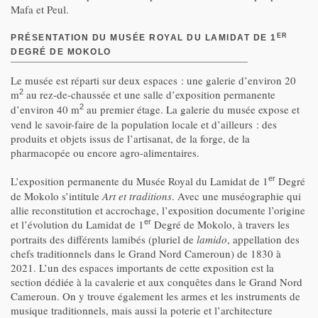
Mafa et Peul.
ER
PRÉSENTATION DU MUSÉE ROYAL DU LAMIDAT DE 1
DEGRÉ DE MOKOLO
Le musée
est réparti sur deux espaces : une galerie d’environ 20
m
au rez-de-chaussée et une salle d’exposition permanente
2
d’environ 40 m
au premier étage. La galerie du musée expose et
2
vend le savoir-faire de la population locale et d’ailleurs : des
produits et objets issus de l’artisanat, de la forge, de la
pharmacopée ou encore agro-alimentaires.
L’exposition permanente du Musée Royal du Lamidat de 1
Degré
er
de Mokolo s’intitule
Art et traditions
. Avec une muséographie qui
allie reconstitution et accrochage, l’exposition documente l’origine
et l’évolution du Lamidat de 1
Degré de Mokolo, à travers les
er
portraits des différents lamibés (pluriel de
lamido
, appellation des
chefs traditionnels dans le Grand Nord Cameroun) de 1830 à
2021. L’un des espaces importants de cette exposition est la
section dédiée à la cavalerie et aux conquêtes dans le Grand Nord
Cameroun. On y trouve également les armes et les instruments de
musique traditionnels, mais aussi la poterie et l’architecture