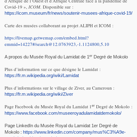
d’Afrique de l’Ouest et d’Afrique Centrale face à la pandémie de
Covid-19 »,
ICOM.
Disponible sur :
https://icom.museum/fr/news/soutenir-musees-afrique-covid-19/
Carte des musées collaborant au projet ALIPH et ICOM :
https://livemap.getwemap.com/embed.html?
emmid=14227#/search@12.0763923,-1.1124800,5.10
er
A propos du Musée Royal du Lamidat de 1
Degré de Mokolo
Plus d’information sur ce que désigne le Lamidat :
https://fr.m.wikipedia.org/wiki/Lamidat
Plus d’informations sur le village de Ziver, au Cameroun :
https://fr.m.wikipedia.org/wiki/Ziver
Page Facebook du Musée Royal du Lamidat 1
Degré de Mokolo :
er
https://www.facebook.com/museeroyadulamidatdemokolo/
Page LinkedIn du Musée Royal du Lamidat 1er Degré de
Mokolo :
https://www.linkedin.com/company/mus%C3%A9e-