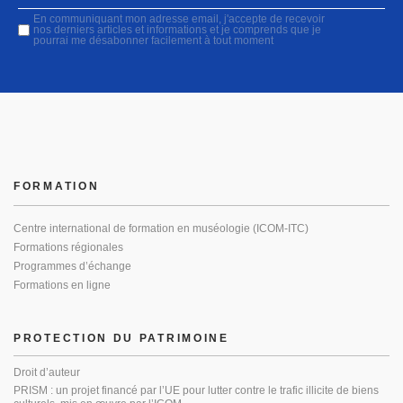
En communiquant mon adresse email, j'accepte de recevoir
nos derniers articles et informations et je comprends que je
pourrai me désabonner facilement à tout moment
FORMATION
Centre international de formation en muséologie (ICOM-ITC)
Formations régionales
Programmes d’échange
Formations en ligne
PROTECTION DU PATRIMOINE
Droit d’auteur
PRISM : un projet financé par l’UE pour lutter contre le trafic illicite de biens