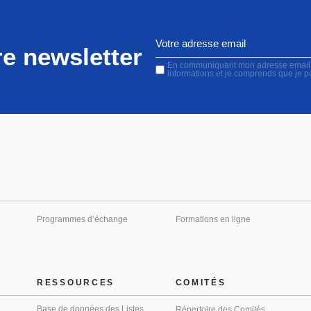
e newsletter
En communiquant mon adresse email, j'
informations et je comprends que je 
Programmes d’échange
Formations en ligne
RESSOURCES
COMITÉS
Base de données des Listes
Répertoire des Comités