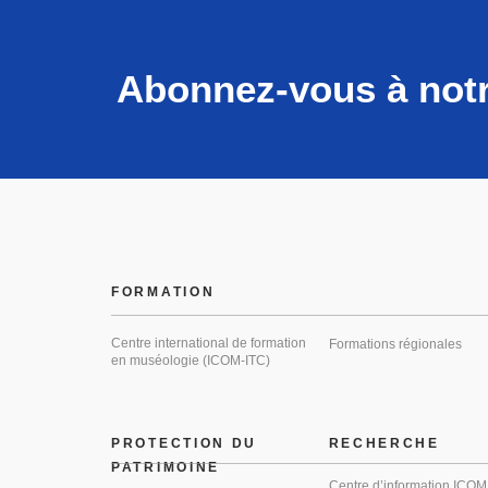
Abonnez-vous à notr
FORMATION
Centre international de formation
Formations régionales
en muséologie (ICOM-ITC)
PROTECTION DU
RECHERCHE
PATRIMOINE
Centre d’information ICOM