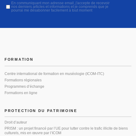
En communiquant mon adresse email, j'accepte de recevoir
nos derniers articles et informations et je comprends que je
pourrai me désabonner facilement à tout moment
FORMATION
Centre international de formation en muséologie (ICOM-ITC)
Formations régionales
Programmes d’échange
Formations en ligne
PROTECTION DU PATRIMOINE
Droit d’auteur
PRISM : un projet financé par l’UE pour lutter contre le trafic illicite de biens
culturels, mis en œuvre par l’ICOM