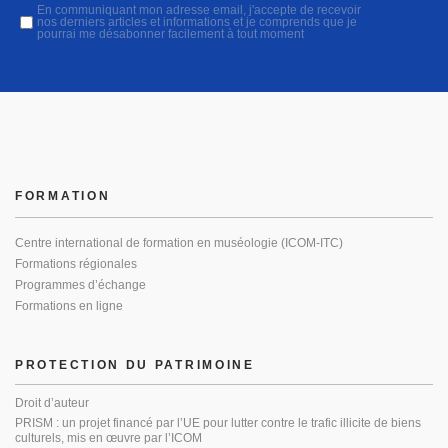
En communiquant mon adresse email, j'accepte de recevoir
nos derniers articles et informations et je comprends que je
pourrai me désabonner facilement à tout moment
FORMATION
Centre international de formation en muséologie (ICOM-ITC)
Formations régionales
Programmes d’échange
Formations en ligne
PROTECTION DU PATRIMOINE
Droit d’auteur
PRISM : un projet financé par l’UE pour lutter contre le trafic illicite de biens
culturels, mis en œuvre par l’ICOM