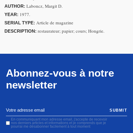
Laboncz, Margit D.
AUTHOR:
1977.
YEAR:
Article de magazine
SERIAL TYPE:
restaurateur; papier; cours; Hongrie.
DESCRIPTION:
Abonnez-vous à notre
newsletter
SUBMIT
En communiquant mon adresse email, j'accepte de recevoir
nos derniers articles et informations et je comprends que je
pourrai me désabonner facilement à tout moment