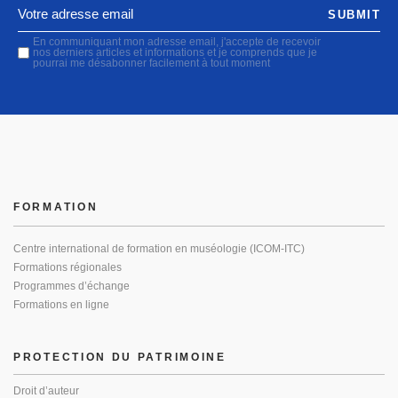
SUBMIT
En communiquant mon adresse email, j'accepte de recevoir
nos derniers articles et informations et je comprends que je
pourrai me désabonner facilement à tout moment
FORMATION
Centre international de formation en muséologie (ICOM-ITC)
Formations régionales
Programmes d’échange
Formations en ligne
PROTECTION DU PATRIMOINE
Droit d’auteur