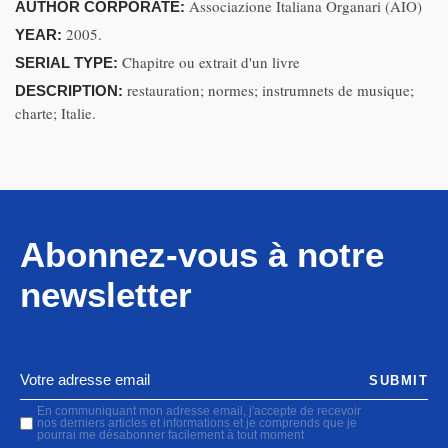
Associazione Italiana Organari (AIO)
AUTHOR CORPORATE:
2005.
YEAR:
Chapitre ou extrait d'un livre
SERIAL TYPE:
restauration; normes; instrumnets de musique;
DESCRIPTION:
charte; Italie.
Abonnez-vous à notre
newsletter
SUBMIT
En communiquant mon adresse email, j'accepte de recevoir
nos derniers articles et informations et je comprends que je
pourrai me désabonner facilement à tout moment