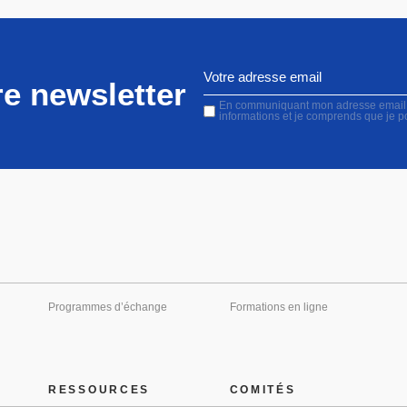
e newsletter
En communiquant mon adresse email, j'
informations et je comprends que je 
Programmes d’échange
Formations en ligne
RESSOURCES
COMITÉS