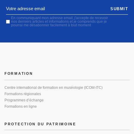
SUBMIT
En communiquant mon adresse email, j'accepte de recevoir
nos derniers articles et informations et je comprends que je
pourrai me désabonner facilement à tout moment
FORMATION
Centre international de formation en muséologie (ICOM-ITC)
Formations régionales
Programmes d’échange
Formations en ligne
PROTECTION DU PATRIMOINE