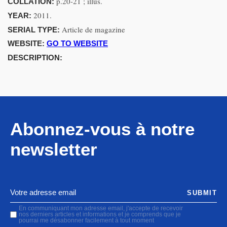
p.20-21 ; illus.
COLLATION:
2011.
YEAR:
Article de magazine
SERIAL TYPE:
WEBSITE:
GO TO WEBSITE
DESCRIPTION:
Abonnez-vous à notre
newsletter
SUBMIT
En communiquant mon adresse email, j'accepte de recevoir
nos derniers articles et informations et je comprends que je
pourrai me désabonner facilement à tout moment