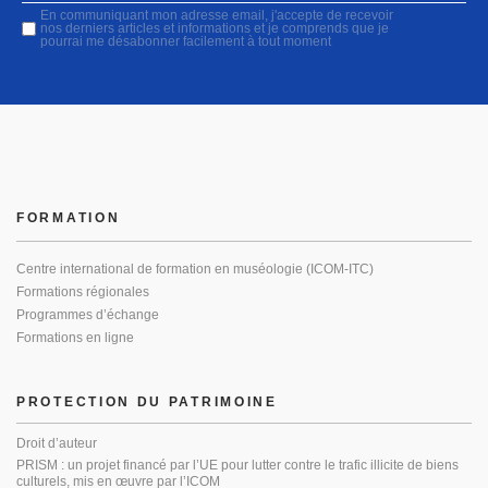
En communiquant mon adresse email, j'accepte de recevoir
nos derniers articles et informations et je comprends que je
pourrai me désabonner facilement à tout moment
FORMATION
Centre international de formation en muséologie (ICOM-ITC)
Formations régionales
Programmes d’échange
Formations en ligne
PROTECTION DU PATRIMOINE
Droit d’auteur
PRISM : un projet financé par l’UE pour lutter contre le trafic illicite de biens
culturels, mis en œuvre par l’ICOM