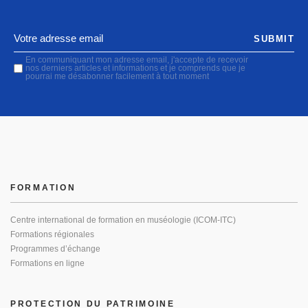
SUBMIT
En communiquant mon adresse email, j'accepte de recevoir
nos derniers articles et informations et je comprends que je
pourrai me désabonner facilement à tout moment
FORMATION
Centre international de formation en muséologie (ICOM-ITC)
Formations régionales
Programmes d’échange
Formations en ligne
PROTECTION DU PATRIMOINE