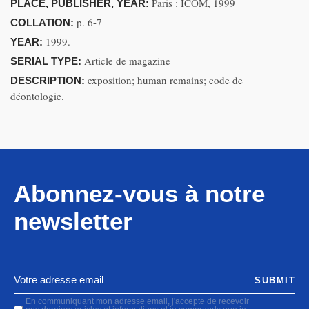
Paris : ICOM, 1999
PLACE, PUBLISHER, YEAR:
p. 6-7
COLLATION:
1999.
YEAR:
Article de magazine
SERIAL TYPE:
exposition; human remains; code de
DESCRIPTION:
déontologie.
Abonnez-vous à notre
newsletter
SUBMIT
En communiquant mon adresse email, j'accepte de recevoir