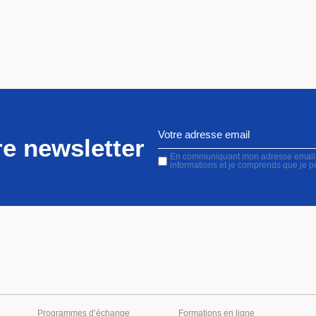
e newsletter
En communiquant mon adresse email, j'
informations et je comprends que je 
Programmes d’échange
Formations en ligne