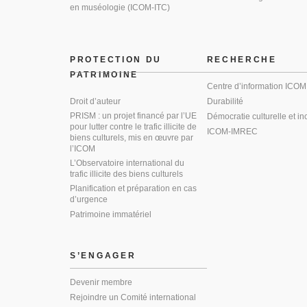
en muséologie (ICOM-ITC)
PROTECTION DU
RECHERCHE
PATRIMOINE
Centre d’information ICOM
Droit d’auteur
Durabilité
PRISM : un projet financé par l’UE
Démocratie culturelle et in
pour lutter contre le trafic illicite de
ICOM-IMREC
biens culturels, mis en œuvre par
l’ICOM
L’Observatoire international du
trafic illicite des biens culturels
Planification et préparation en cas
d’urgence
Patrimoine immatériel
S’ENGAGER
Devenir membre
Rejoindre un Comité international