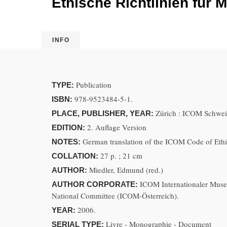
Ethische Richtlinien für
INFO
Publication
TYPE:
978-9523484-5-1.
ISBN:
Zürich : ICOM Schwei
PLACE, PUBLISHER, YEAR:
2. Auflage Version
EDITION:
German translation of the ICOM Code of Ethi
NOTES:
27 p. ; 21 cm
COLLATION:
Miedler, Edmund (red.)
AUTHOR:
ICOM Internationaler Muse
AUTHOR CORPORATE:
National Committee (ICOM-Österreich).
2006.
YEAR:
Livre - Monographie - Document
SERIAL TYPE: