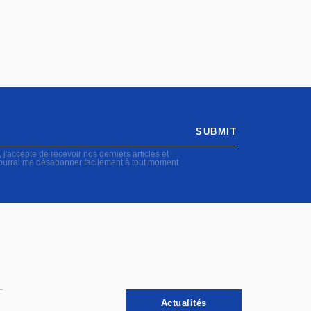
SUBMIT
accepte de recevoir nos derniers articles et
pourrai me désabonner facilement à tout moment
Actualités