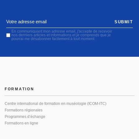
SUBMIT
En communiquant mon adresse email, j'accepte de recevoir
nos derniers articles et informations et je comprends que je
pourrai me désabonner facilement à tout moment
FORMATION
Centre international de formation en muséologie (ICOM-ITC)
Formations régionales
Programmes d’échange
Formations en ligne