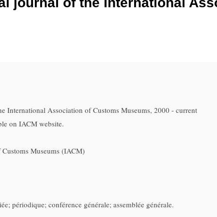
al journal of the International A
The International Association of Customs Museums, 2000 - current
able on IACM website.
 of Customs Museums (IACM)
iée; périodique; conférence générale; assemblée générale.