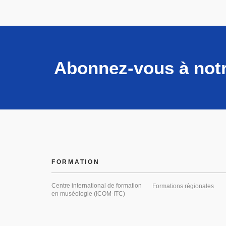
Abonnez-vous à notr
FORMATION
Centre international de formation
Formations régionales
en muséologie (ICOM-ITC)