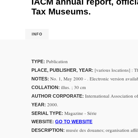
IACM annual report, offici
Tax Museums.
INFO
Publication
TYPE:
[various locations] : 
PLACE, PUBLISHER, YEAR:
No. 1, May 2000 - . Electronic version avail
NOTES:
illus. ; 30 cm
COLLATION:
International Association
AUTHOR CORPORATE:
2000.
YEAR:
Magazine - Série
SERIAL TYPE:
WEBSITE:
GO TO WEBSITE
musée des douanes; organisation affil
DESCRIPTION: