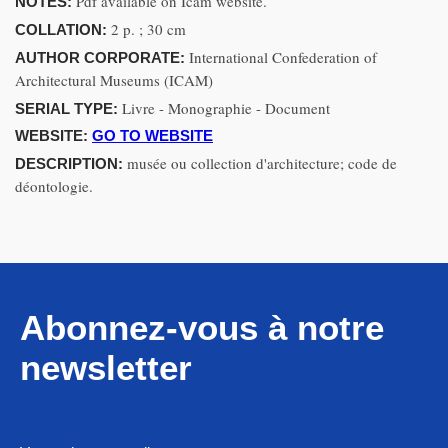
Pdf available on Icam website.
NOTES:
2 p. ; 30 cm
COLLATION:
International Confederation of
AUTHOR CORPORATE:
Architectural Museums (ICAM)
Livre - Monographie - Document
SERIAL TYPE:
WEBSITE:
GO TO WEBSITE
musée ou collection d'architecture; code de
DESCRIPTION:
déontologie.
Abonnez-vous à notre
newsletter