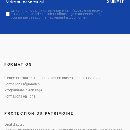
SUBMIT
En communiquant mon adresse email, j'accepte de recevoir
nos derniers articles et informations et je comprends que je
pourrai me désabonner facilement à tout moment
FORMATION
Centre international de formation en muséologie (ICOM-ITC)
Formations régionales
Programmes d’échange
Formations en ligne
PROTECTION DU PATRIMOINE
Droit d’auteur