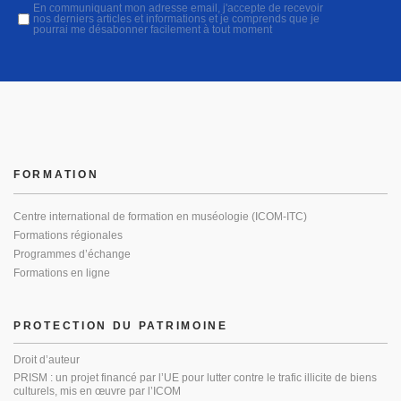
En communiquant mon adresse email, j'accepte de recevoir
nos derniers articles et informations et je comprends que je
pourrai me désabonner facilement à tout moment
FORMATION
Centre international de formation en muséologie (ICOM-ITC)
Formations régionales
Programmes d’échange
Formations en ligne
PROTECTION DU PATRIMOINE
Droit d’auteur
PRISM : un projet financé par l’UE pour lutter contre le trafic illicite de biens
culturels, mis en œuvre par l’ICOM