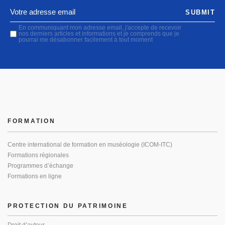
SUBMIT
En communiquant mon adresse email, j'accepte de recevoir
nos derniers articles et informations et je comprends que je
pourrai me désabonner facilement à tout moment
FORMATION
Centre international de formation en muséologie (ICOM-ITC)
Formations régionales
Programmes d’échange
Formations en ligne
PROTECTION DU PATRIMOINE