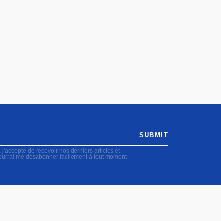
SUBMIT
accepte de recevoir nos derniers articles et
pourrai me désabonner facilement à tout moment