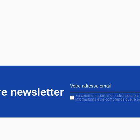
e newsletter
En communiquant mon adresse email, j'
informations et je comprends que je 