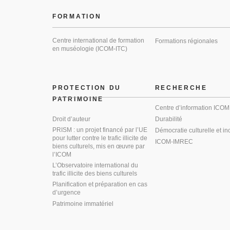
FORMATION
Centre international de formation
Formations régionales
en muséologie (ICOM-ITC)
PROTECTION DU
RECHERCHE
PATRIMOINE
Centre d’information ICOM
Droit d’auteur
Durabilité
PRISM : un projet financé par l’UE
Démocratie culturelle et in
pour lutter contre le trafic illicite de
ICOM-IMREC
biens culturels, mis en œuvre par
l’ICOM
L’Observatoire international du
trafic illicite des biens culturels
Planification et préparation en cas
d’urgence
Patrimoine immatériel