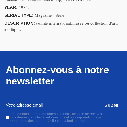
1985.
YEAR:
Magazine - Série
SERIAL TYPE:
comité international;musée ou collection d'arts
DESCRIPTION:
appliqués
Abonnez-vous à notre
newsletter
SUBMIT
En communiquant mon adresse email, j'accepte de recevoir
nos derniers articles et informations et je comprends que je
pourrai me désabonner facilement à tout moment