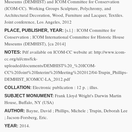
Museums (DEMHIST) and ICOM Committee for Conservation
(ICOM-CC). Working Groups Sculpture, Polychromy, and
Architectural Decoration, Wood, Furniture and Lacquer, Textiles.
Joint conference, Los Angeles, 2012
[s.l.] : ICOM Committee for
PLACE, PUBLISHER, YEAR:
Conservation ; ICOM International Committee for Historic House
Museums (DEMHIST), [ca 2014]
Pdf available on ICOM-CC website at: http://www.icom-
NOTES:
cc.org/ul/cms/fck-
uploaded/documents/DEMHIST%20_%20ICOM-
CC%20Joint%20Interim%20Meeting%202012/04-Trupin_Phillips-
DEMHIST_ICOMCC-LA_2012.pdf
Electronic publication : 12 p. ; illus.
COLLATION:
Frank Lloyd Wright's Darwin Martin
SUBJECT MONUMENT:
House, Buffalo, NY (USA)
Bayne, David ; Phillips, Michele ; Trupin, Deborah Lee
AUTHOR:
; Jacson-Forsberg, Eric.
2014.
YEAR: