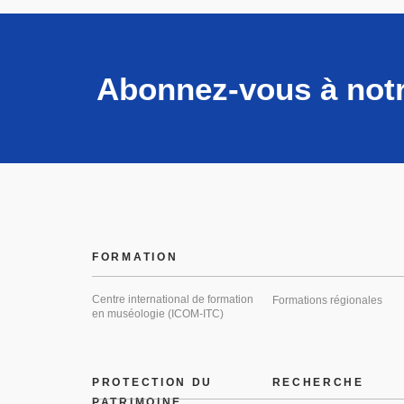
Abonnez-vous à notr
FORMATION
Centre international de formation
Formations régionales
en muséologie (ICOM-ITC)
PROTECTION DU
RECHERCHE
PATRIMOINE