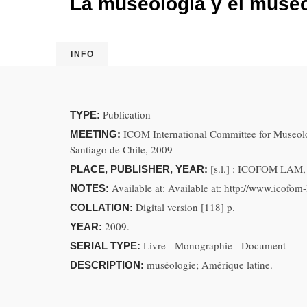
La museología y el museo 
INFO
Publication
TYPE:
ICOM International Committee for Museol
MEETING:
Santiago de Chile, 2009
[s.l.] : ICOFOM LAM,
PLACE, PUBLISHER, YEAR:
Available at: Available at: http://www.icofo
NOTES:
Digital version [118] p.
COLLATION:
2009.
YEAR:
Livre - Monographie - Document
SERIAL TYPE:
muséologie; Amérique latine.
DESCRIPTION: