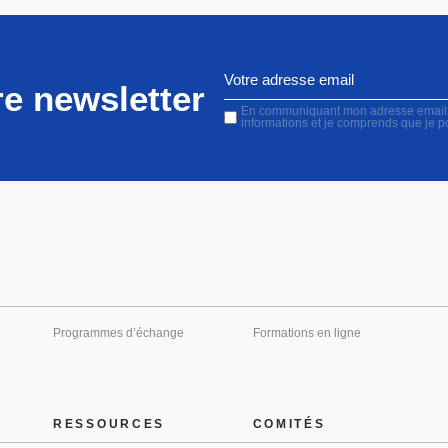
e newsletter
En communiquant mon adresse email, j'
informations et je comprends que je 
Programmes d’échange
Formations en ligne
RESSOURCES
COMITÉS