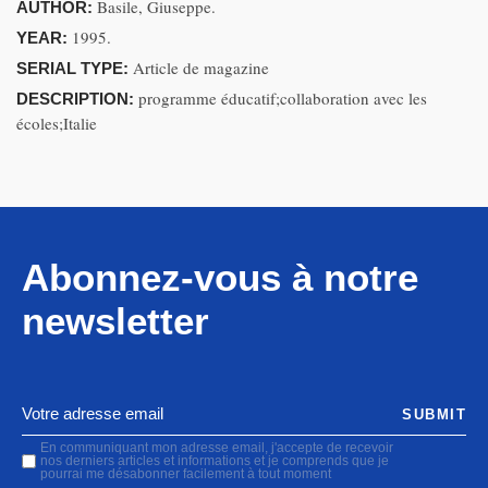
Basile, Giuseppe.
AUTHOR:
1995.
YEAR:
Article de magazine
SERIAL TYPE:
programme éducatif;collaboration avec les
DESCRIPTION:
écoles;Italie
Abonnez-vous à notre
newsletter
SUBMIT
En communiquant mon adresse email, j'accepte de recevoir
nos derniers articles et informations et je comprends que je
pourrai me désabonner facilement à tout moment